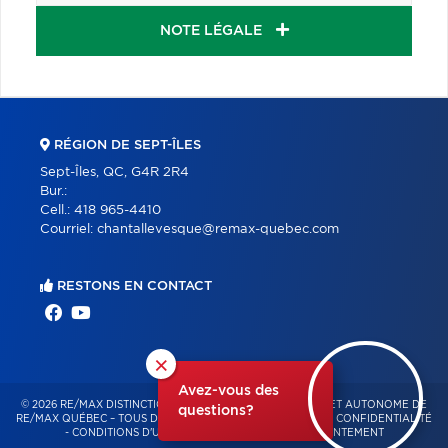
NOTE LÉGALE
RÉGION DE SEPT-ÎLES
Sept-Îles, QC, G4R 2R4
Bur.:
Cell.:
418 965-4410
Courriel:
chantallevesque@remax-quebec.com
RESTONS EN CONTACT
×
Avez-vous des
© 2026 RE/MAX DISTINCTION – FRANCHISÉ INDÉPENDANT ET AUTONOME DE
questions?
RE/MAX QUÉBEC – TOUS DROITS RÉSERVÉS -
POLITIQUE DE CONFIDENTIALITÉ
-
CONDITIONS D'UTILISATION
-
GESTION DU CONSENTEMENT