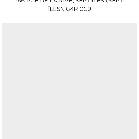
786 RUE DE LA RIVE,
SEPT-ÎLES (SEPT-
ÎLES),
G4R 0C9